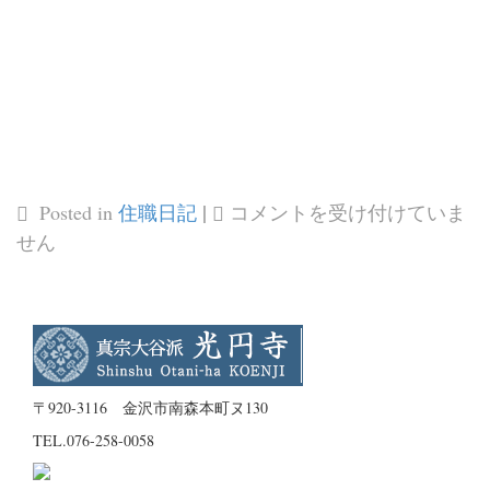
|
お
Posted in
住職日記
コメントを受け付けていま
参
せん
り
す
る
と、
ス
〒920-3116 金沢市南森本町ヌ130
ッ
TEL.
076-258-0058
キ
リ