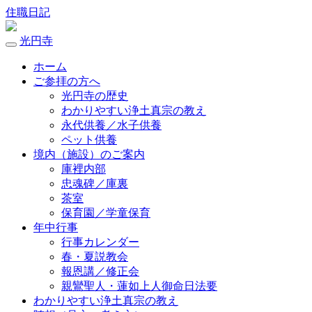
住職日記
光円寺
ホーム
ご参拝の方へ
光円寺の歴史
わかりやすい浄土真宗の教え
永代供養／水子供養
ペット供養
境内（施設）のご案内
庫裡内部
忠魂碑／庫裏
茶室
保育園／学童保育
年中行事
行事カレンダー
春・夏説教会
報恩講／修正会
親鸞聖人・蓮如上人御命日法要
わかりやすい浄土真宗の教え