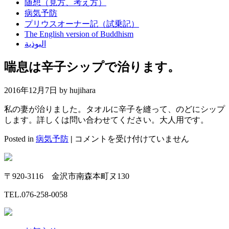
随想（見方、考え方）
病気予防
プリウスオーナー記（試乗記）
The English version of Buddhism
البوذية
喘息は辛子シップで治ります。
2016年12月7日 by
hujihara
私の妻が治りました。タオルに辛子を縫って、のどにシップ
します。詳しくは問い合わせてください。大人用です。
喘
Posted in
病気予防
|
コメントを受け付けていません
息
は
辛
〒920-3116 金沢市南森本町ヌ130
子
シ
TEL.
076-258-0058
ッ
プ
で