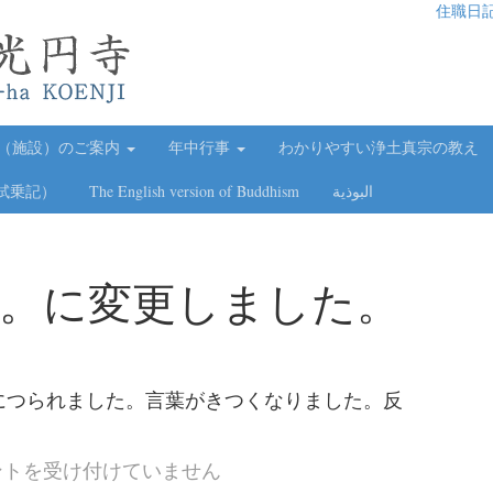
住職日
（施設）のご案内
年中行事
わかりやすい浄土真宗の教え
試乗記）
The English version of Buddhism
البوذية
。に変更しました。
につられました。言葉がきつくなりました。反
ントを受け付けていません