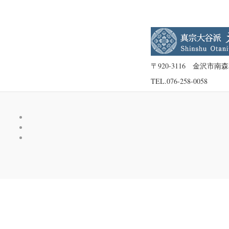
は
あ
り
ま
す。
〒920-3116 金沢市南
に
TEL.
076-258-0058
変
更
し
ま
し
た。
は