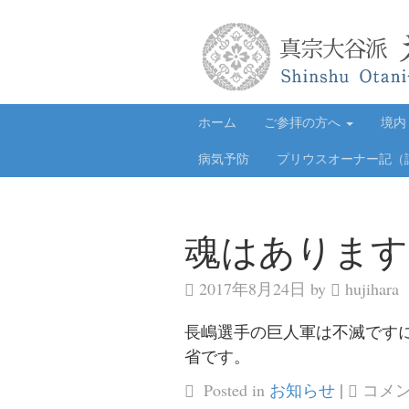
ホーム
ご参拝の方へ
境内
病気予防
プリウスオーナー記（
魂はあります
2017年8月24日 by
hujihara
長嶋選手の巨人軍は不滅です
省です。
|
魂
Posted in
お知らせ
コメ