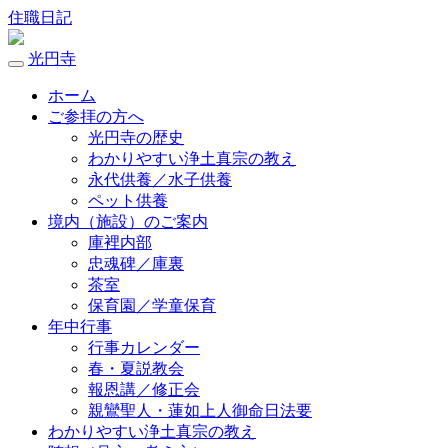
住職日記
光円寺
ホーム
ご参拝の方へ
光円寺の歴史
わかりやすい浄土真宗の教え
永代供養／水子供養
ペット供養
境内（施設）のご案内
庫裡内部
忠魂碑／庫裏
茶室
保育園／学童保育
年中行事
行事カレンダー
春・夏説教会
報恩講／修正会
親鸞聖人・蓮如上人御命日法要
わかりやすい浄土真宗の教え