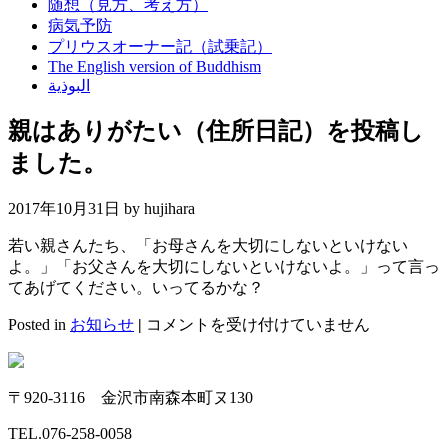
随想（見方、考え方）
病気予防
プリウスオーナー記（試乗記）
The English version of Buddhism
البوذية
親はありがたい（住所日記）を投稿し
ました。
2017年10月31日 by
hujihara
若い親さんたち、「お母さんを大切にしないといけない
よ。」「お父さんを大切にしないといけないよ。」って言っ
てあげてください。いってるかな？
親
Posted in
お知らせ
|
コメントを受け付けていません
は
あ
り
〒920-3116 金沢市南森本町ヌ130
が
た
TEL.
076-258-0058