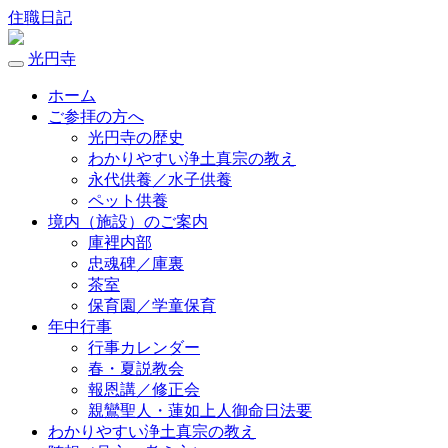
住職日記
光円寺
ホーム
ご参拝の方へ
光円寺の歴史
わかりやすい浄土真宗の教え
永代供養／水子供養
ペット供養
境内（施設）のご案内
庫裡内部
忠魂碑／庫裏
茶室
保育園／学童保育
年中行事
行事カレンダー
春・夏説教会
報恩講／修正会
親鸞聖人・蓮如上人御命日法要
わかりやすい浄土真宗の教え