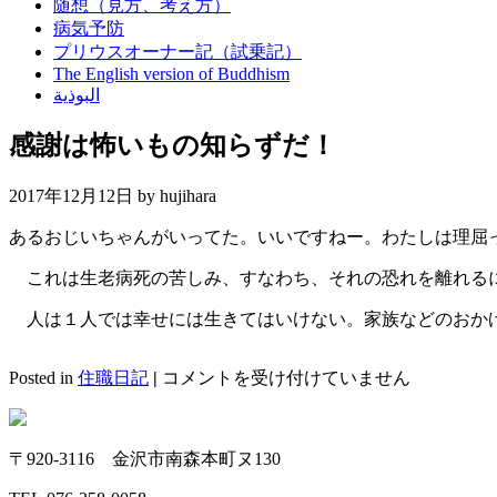
随想（見方、考え方）
病気予防
プリウスオーナー記（試乗記）
The English version of Buddhism
البوذية
感謝は怖いもの知らずだ！
2017年12月12日 by
hujihara
あるおじいちゃんがいってた。いいですねー。わたしは理屈
これは生老病死の苦しみ、すなわち、それの恐れを離れるに
人は１人では幸せには生きてはいけない。家族などのおかげ
感
Posted in
住職日記
|
コメントを受け付けていません
謝
は
怖
〒920-3116 金沢市南森本町ヌ130
い
も