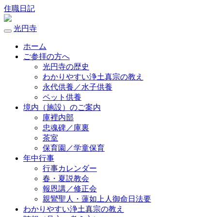
住職日記
光円寺
ホーム
ご参拝の方へ
光円寺の歴史
わかりやすい浄土真宗の教え
永代供養／水子供養
ペット供養
境内（施設）のご案内
庫裡内部
忠魂碑／庫裏
茶室
保育園／学童保育
年中行事
行事カレンダー
春・夏説教会
報恩講／修正会
親鸞聖人・蓮如上人御命日法要
わかりやすい浄土真宗の教え