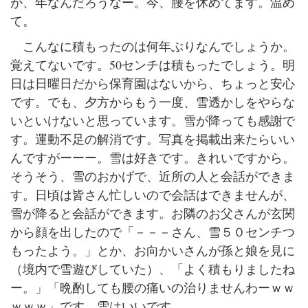
が、年なんだろうなー。今、腰を休めてます。温め
て。
こんなに積もったのは何年ぶりなんでしょうか。
覚えてないです。50センチは積もったでしょう。明
日は日曜日だから保育園はないから、ちょっと安心
です。でも、夕方からもう一度、雪透かしをやらな
いといけないと思っています。雪が降っても感謝で
す。運動不足の解消です。写真を掲載出来たらいい
んですがーーー。雪は好きです。きれいですから。
そうそう、雪のおかげで、近所の人と会話ができま
す。日頃は皆さん忙しいので会話はできませんが、
雪が降ると会話ができます。お隣のお父さんが玄関
から顔を出したので「－－－さん、雪５０センチつ
もったよう。」とか、お向かいさんが孫と娘を見に
（境内で雪遊びしていた）、「よく積もりましたね
ー。」「晩酌しても腰の痛いの治りませんわーｗｗ
ｗｗｗ」です。雪はいいです。