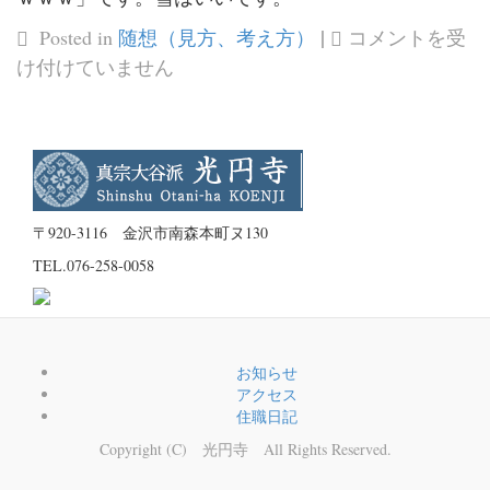
|
大
Posted in
随想（見方、考え方）
コメントを受
雪
け付けていません
だ
ー。
は
〒920-3116 金沢市南森本町ヌ130
TEL.
076-258-0058
お知らせ
アクセス
住職日記
Copyright (C) 光円寺 All Rights Reserved.