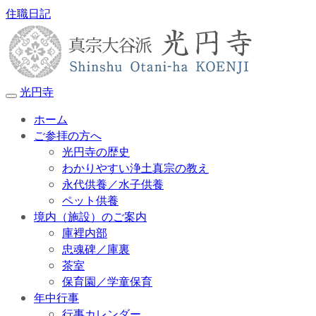
住職日記
光円寺
ホーム
ご参拝の方へ
光円寺の歴史
わかりやすい浄土真宗の教え
永代供養／水子供養
ペット供養
境内（施設）のご案内
庫裡内部
忠魂碑／庫裏
茶室
保育園／学童保育
年中行事
行事カレンダー