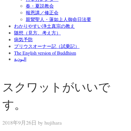
春・夏説教会
報恩講／修正会
親鸞聖人・蓮如上人御命日法要
わかりやすい浄土真宗の教え
随想（見方、考え方）
病気予防
プリウスオーナー記（試乗記）
The English version of Buddhism
البوذية
スクワットがいいで
す。
2018年9月26日 by
hujihara