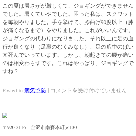
この夏は暑さがが厳しくて、ジョギングができません
でした。暑くていやでした。困った私は、スクワット
を毎朝やりました。手を挙げて、膝曲げ90度以上（膝
が痛くなるまで）をやりました。これがいいんです。
ジョギングの代わりになりました、それ以上に足の血
行が良くなり（足裏のむくみなし）、足の爪中のばい
菌死んでいっています。しかし、朝起きての腰が痛い
のは相変わらずです。これはやっぱり、ジョギングで
すね？
|
ス
Posted in
病気予防
コメントを受け付けていません
ク
ワ
ッ
ト
〒920-3116 金沢市南森本町ヌ130
が