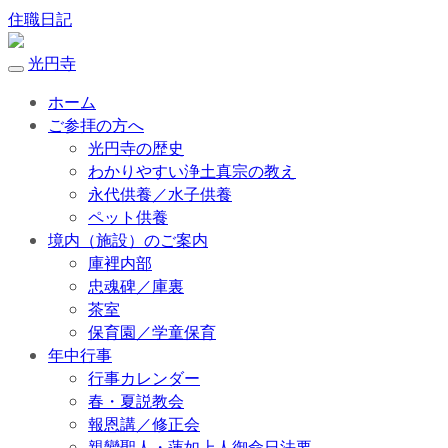
住職日記
光円寺
ホーム
ご参拝の方へ
光円寺の歴史
わかりやすい浄土真宗の教え
永代供養／水子供養
ペット供養
境内（施設）のご案内
庫裡内部
忠魂碑／庫裏
茶室
保育園／学童保育
年中行事
行事カレンダー
春・夏説教会
報恩講／修正会
親鸞聖人・蓮如上人御命日法要