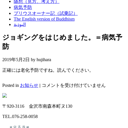
随想（見方、考え方）
病気予防
プリウスオーナー記（試乗記）
The English version of Buddhism
البوذية
ジョギングをはじめました。＝病気予
防
2019年5月2日 by
hujihara
正確には老化予防ですね。読んでください。
ジ
Posted in
お知らせ
|
コメントを受け付けていません
ョ
ギ
ン
〒920-3116 金沢市南森本町ヌ130
グ
を
TEL.
076-258-0058
は
じ