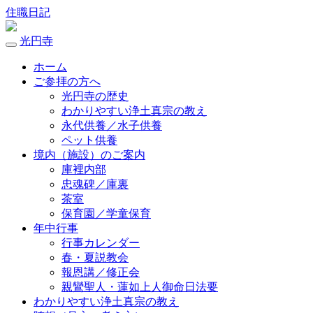
住職日記
光円寺
ホーム
ご参拝の方へ
光円寺の歴史
わかりやすい浄土真宗の教え
永代供養／水子供養
ペット供養
境内（施設）のご案内
庫裡内部
忠魂碑／庫裏
茶室
保育園／学童保育
年中行事
行事カレンダー
春・夏説教会
報恩講／修正会
親鸞聖人・蓮如上人御命日法要
わかりやすい浄土真宗の教え