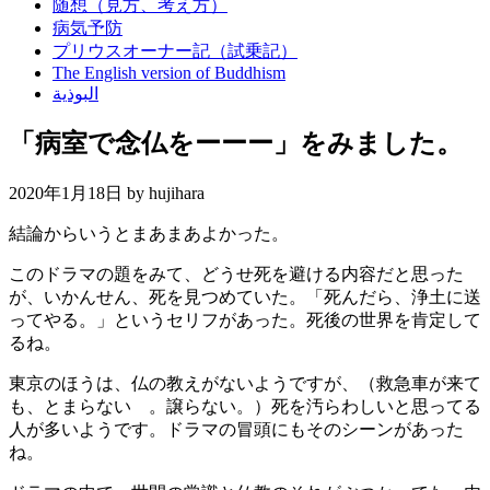
随想（見方、考え方）
病気予防
プリウスオーナー記（試乗記）
The English version of Buddhism
البوذية
「病室で念仏をーーー」をみました。
2020年1月18日 by
hujihara
結論からいうとまあまあよかった。
このドラマの題をみて、どうせ死を避ける内容だと思った
が、いかんせん、死を見つめていた。「死んだら、浄土に送
ってやる。」というセリフがあった。死後の世界を肯定して
るね。
東京のほうは、仏の教えがないようですが、（救急車が来て
も、とまらない 。譲らない。）死を汚らわしいと思ってる
人が多いようです。ドラマの冒頭にもそのシーンがあった
ね。