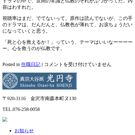
ドラマの中で、世間の常識と仏教のそれがぶつかってた。内
容はわすれた。
視聴率はまだ、でてないって。原作は読んでないが、この手
のドラマは、だんだんと、仏教色が薄れて、お涙ちょうだい
になっていくと思う。
「死と心を救えるか！」っていう、テーマはいいなーーーー
ー。心を救うのが仏教です。
「病
Posted in
住職日記
|
コメントを受け付けていません
室
で
念
仏
を
〒920-3116 金沢市南森本町ヌ130
ー
ー
TEL.
076-258-0058
ー」
を
み
お知らせ
ま