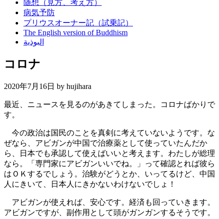
随想（見方、考え方）
病気予防
プリウスオーナー記（試乗記）
The English version of Buddhism
البوذية
コロナ
2020年7月16日 by
hujihara
最近、ニュースを見るのがあきてしまった。コロナばかりで
す。
今の政治は国民のことを真剣に考えていないようです。な
ぜなら、アビガンが中国で治療薬として使っていたんだか
ら、日本でも承認して使えばいいと考えます。わたしが総理
なら。「専門家にアビガンいいでね。」って確認とれば彼ら
はＯＫするでしょう。治験がどうとか、いってるけど、中国
人にきいて、日本人にきかないわけないでしょ！
アビガンが使えれば、安心です。経済も回っていきます。
アビガンですが、副作用として頭がガンガンするそうです。