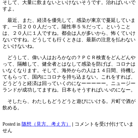
そして、大量に飲まないといけないそうです。治ればいいで
すよ。
最近、また、経済を優先して、感染が東京で蔓延していま
す。一日２００人だって。陽性率５％だって。ということ
は、２０人に１人ですね。都会は人が多いから、怖くていけ
ないですね。どうしても行くときは、最新の注意を払わない
といけないね。
どうして、偉い人はおろかなの？ＰＣＲ検査をどんどんや
って、隔離して、健全者とはなして感染を防げば、コロナは
いなくなります。そして、海外からの人は１４日間、待機し
てもらって、国内にコロナを持ち込まない。これをすれば、
どうどうと経済は回っていくのになーーーーー。ニュージー
ランドが成功してますね。日本もそうすればいいのになー。
そしたら、わたしもどうどうと遊びにいける。片町で酒が
飲める。
コ
Posted in
随想（見方、考え方）
|
コメントを受け付けていま
ロ
せん
ナ