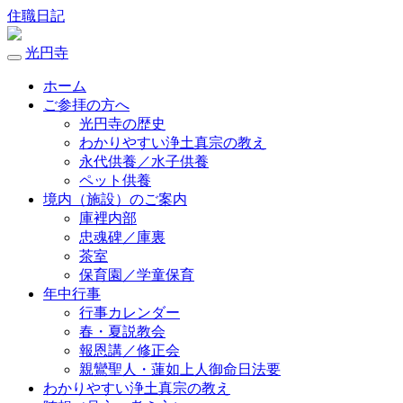
住職日記
光円寺
ホーム
ご参拝の方へ
光円寺の歴史
わかりやすい浄土真宗の教え
永代供養／水子供養
ペット供養
境内（施設）のご案内
庫裡内部
忠魂碑／庫裏
茶室
保育園／学童保育
年中行事
行事カレンダー
春・夏説教会
報恩講／修正会
親鸞聖人・蓮如上人御命日法要
わかりやすい浄土真宗の教え